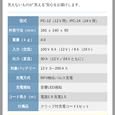
見えないものが”見える”安心をお届けします。
型式
PC-12（12Ｖ用）/PC-24（24Ｖ用）
外形寸法（ｍｍ）
160 ｘ 140 ｘ 90
重量（ｋｇ）
4.0
入力（交流）
100Ｖ 6Ａ（12Ｖ）/ 8Ａ（24Ｖ）
出力（直流）
30Ａ（12Ｖ／24Ｖともに）
対象バッテリー
12Ｖ 3～200Ａｈ
充電方式
RFV検出パルス充電
充電感知
音響LED感知
コード長さ（ｍ）
電源1.9 充電1.5
付属品
クリップ付充電コード1セット